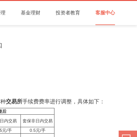
管理
基金理财
投资者教育
客服中心
知
品种
交易所
手续费费率进行调整，具体如下：
整后
日内交易
套保非日内交易
.5元/手
0.5元/手