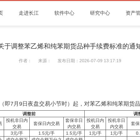
页
走进长江
软件中心
研究中心
资产
关于调整苯乙烯和纯苯期货品种手续费标准的通
作者：
来源：
发布日期：2026-07-09 13:17:19
易时（即7月9日夜盘交易小节时）起，对苯乙烯和纯苯期货
调整前
调
投机非日内
套保非日
投机日内
投机非日
易
套保日内交易
套保
交易
内交易
交易
内交易
3元/手
1.5元/手
1.5元/手
1元/手
1元/手
0
分
成交金额万
成交金额万分之
成交金额