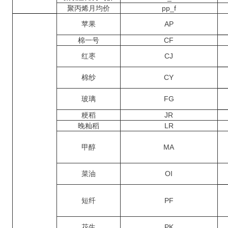
聚丙烯月均价
pp_f
苹果
AP
棉一号
CF
红枣
CJ
棉纱
CY
玻璃
FG
粳稻
JR
晚籼稻
LR
甲醇
MA
菜油
OI
短纤
PF
花生
PK