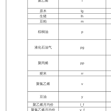
聚乙烯
l
原木
lg
生猪
lh
豆粕
m
棕榈油
p
液化石油气
pg
聚丙烯
pp
粳米
rr
聚氯乙烯
v
豆油
y
聚乙烯月均价
l_f
聚氯乙烯月均价
v_f