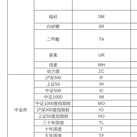
锰硅
SM
白砂糖
SR
二甲酸
TA
尿素
UR
强麦
WH
动力煤
ZC
沪深300
IF
上证50
IH
中证500
IC
中证1000
IM
中证1000股指期权
MO
中金所
沪深300股指期权
IO
上证50股指期权
HO
三十年国债
TL
十年国债
T
五年国债
TF