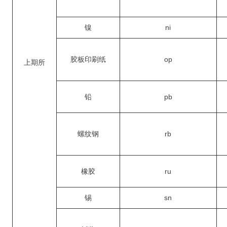
镍
ni
胶板印刷纸
op
上期所
铅
pb
螺纹钢
rb
橡胶
ru
锡
sn