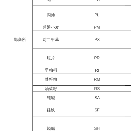
丙烯
PL
普通小麦
PM
郑商所
对二甲苯
PX
瓶片
PR
早籼稻
RI
菜籽粕
RM
油菜籽
RS
纯碱
SA
硅铁
SF
烧碱
SH