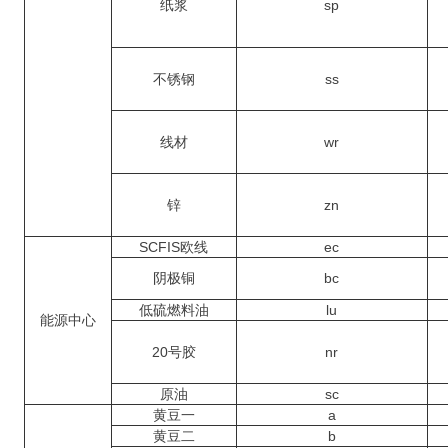
纸浆
sp
不锈钢
ss
线材
wr
锌
zn
SCFIS欧线
ec
阴极铜
bc
低硫燃料油
lu
能源中心
20号胶
nr
原油
sc
黄豆一
a
黄豆二
b