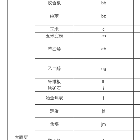
胶合板
bb
纯苯
bz
玉米
c
玉米淀粉
cs
苯乙烯
eb
乙二醇
eg
纤维板
fb
铁矿石
i
冶金焦炭
j
鸡蛋
jd
焦煤
jm
大商所