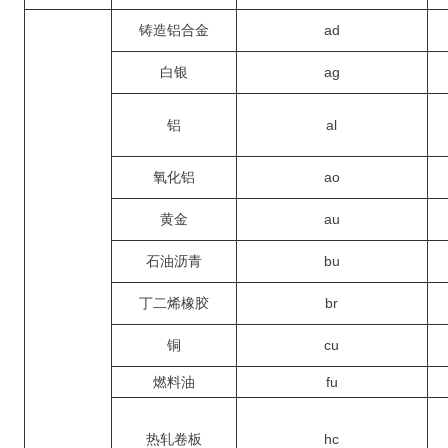
铸造铝合金
ad
白银
ag
铝
al
氧化铝
ao
黄金
au
石油沥青
bu
丁二烯橡胶
br
铜
cu
燃料油
fu
热轧卷板
hc