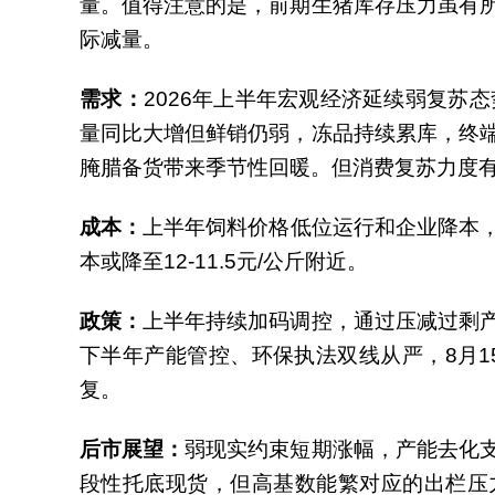
量。值得注意的是，前期生猪库存压力虽有
际减量。
需求：
2026年上半年宏观经济延续弱复
量同比大增但鲜销仍弱，冻品持续累库，终
腌腊备货带来季节性回暖。但消费复苏力度
成本：
上半年饲料价格低位运行和企业降本，
本或降至12-11.5元/公斤附近。
政策：
上半年持续加码调控，通过压减过剩
下半年产能管控、环保执法双线从严，8月
复。
后市展望：
弱现实约束短期涨幅，产能去化
段性托底现货，但高基数能繁对应的出栏压