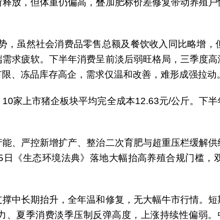
所释放，但体重仍偏高，叠加肥标价差修复带动养殖户
苏态势，虽然社会消费品零售总额及餐饮收入同比略增
端需求疲软。下半年消费呈前淡后弱旺格局，三季度高
有限、冻品库存高企，需求仅温和改善，难形成强拉动
10家上市猪企板块平均完全成本12.63元/公斤。
产能、严控新增扩产、整治二次育肥与超重压栏缓解供
15日《生态环境法典》落地大幅抬高养殖合规门槛，
支撑中长期抬升，全年温和修复，无大幅牛市行情。短
力、夏季消费淡季压制反弹高度，上涨持续性偏弱。