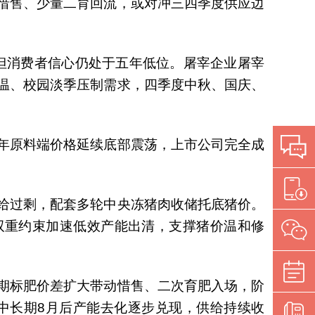
惜售、少量二育回流，或对冲三四季度供应边
，但消费者信心仍处于五年低位。屠宰企业屠宰
温、校园淡季压制需求，四季度中秋、国庆、
。
下半年原料端价格延续底部震荡，上市公司完全成
给过剩，配套多轮中央冻猪肉收储托底猪价。
双重约束加速低效产能出清，支撑猪价温和修
期标肥价差扩大带动惜售、二次育肥入场，阶
中长期8月后产能去化逐步兑现，供给持续收