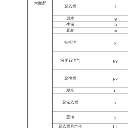
大商所
聚乙烯
l
原木
lg
生猪
lh
豆粕
m
棕榈油
p
液化石油气
pg
聚丙烯
pp
粳米
rr
聚氯乙烯
v
豆油
y
聚乙烯月均价
l_f