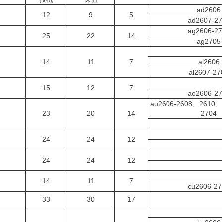
ad2606
12
9
5
ad2607-2
ag2606-2
25
22
14
ag2705
14
11
7
al2606
al2607-27
15
12
7
ao2606-2
au2606-2608、2610
23
20
14
2704
24
24
12
24
24
12
14
11
7
cu2606-27
33
30
17