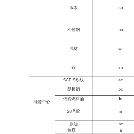
纸浆
sp
不锈钢
ss
线材
wr
锌
zn
SCFIS欧线
ec
阴极铜
bc
低硫燃料油
lu
能源中心
20号胶
nr
原油
sc
黄豆一
a