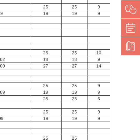
25
25
9
09
19
19
9
25
25
10
702
18
18
9
609
27
27
14
25
25
9
609
19
19
9
25
25
6
25
25
9
09
19
19
9
25
25