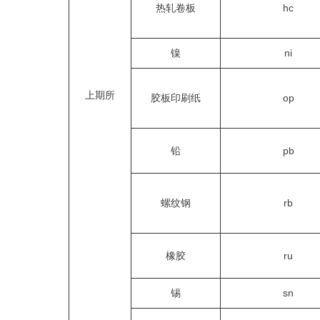
热轧卷板
hc
镍
ni
上期所
胶板印刷纸
op
铅
pb
螺纹钢
rb
橡胶
ru
锡
sn