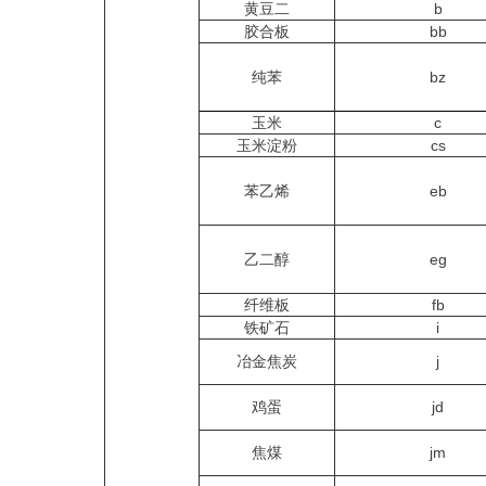
黄豆二
b
胶合板
bb
纯苯
bz
玉米
c
玉米淀粉
cs
苯乙烯
eb
乙二醇
eg
纤维板
fb
铁矿石
i
冶金焦炭
j
鸡蛋
jd
焦煤
jm