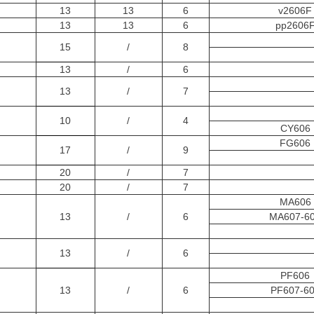
13
13
6
v2606F
13
13
6
pp2606
15
/
8
13
/
6
13
/
7
10
/
4
CY606
FG606
17
/
9
20
/
7
20
/
7
MA606
13
/
6
MA607-6
13
/
6
PF606
13
/
6
PF607-6