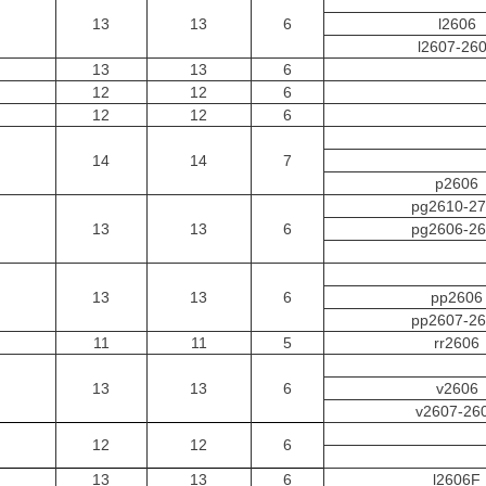
13
13
6
l2606
l2607-26
13
13
6
12
12
6
12
12
6
14
14
7
p2606
pg2610-2
13
13
6
pg2606-2
13
13
6
pp2606
pp2607-2
11
11
5
rr2606
13
13
6
v2606
v2607-26
12
12
6
13
13
6
l2606F