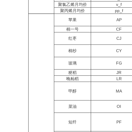
聚氯乙烯月均价
v_f
聚丙烯月均价
pp_f
苹果
AP
棉一号
CF
红枣
CJ
棉纱
CY
玻璃
FG
粳稻
JR
晚籼稻
LR
甲醇
MA
菜油
OI
短纤
PF