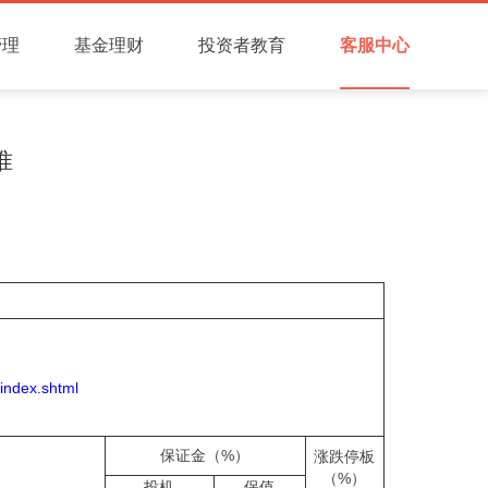
管理
基金理财
投资者教育
客服中心
准
/index.shtml
保证金（%）
涨跌停板
约
（%）
投机
保值