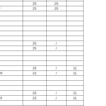
25
25
F
25
25
25
/
25
/
25
/
11
09
22
/
11
25
/
11
09
22
/
11