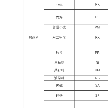
花生
PK
丙烯
PL
普通小麦
PM
郑商所
对二甲苯
PX
瓶片
PR
早籼稻
RI
菜籽粕
RM
油菜籽
RS
纯碱
SA
硅铁
SF